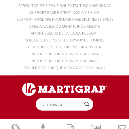
ÉCROU TOP GRIP POUR RAIL FIXTRUT INOX AISI 304/A2
SUPPORT BASE FIXTRUT INOX AISI304/A2
SUPPORT AUXILIARE POUR MONTAGE SPLIT (EASY SPLIT)
BASE AVEC ÉCROU M8+M10 INOX AISI 316
AMORTISSEURS DE SOL AVEC RESSORT
COLLIER BLANC POUR LES TUYAUX DE FUMMÉE
KIT DE SUPPORT DE CONDENSEUR AJUSTABLE
PROFIL PERCÉ FIXTRUT INOX AISI 316/A4
PROFIL PERCÉ FIXTRUT INOX AISI 304/A2
COLLIER ISOPHONIQUE INOXYDABLE AISI 304/A2