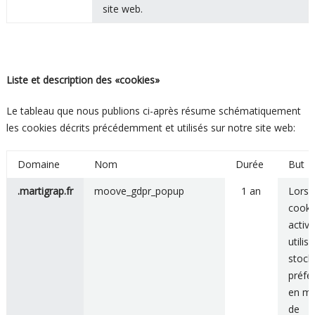
site web.
Liste et description des «cookies»
Le tableau que nous publions ci-après résume schématiquement
les cookies décrits précédemment et utilisés sur notre site web:
Domaine
Nom
Durée
But
.martigrap.fr
moove_gdpr_popup
1 an
Lorsq
cooki
activé,
utilis
stock
préfé
en ma
de