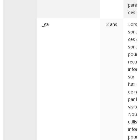
param
des c
_ga
2 ans
Lorsqu
sont a
ces c
sont u
pour
recuei
infor
sur
l’utili
de not
par le
visite
Nous
utilis
infor
pour 