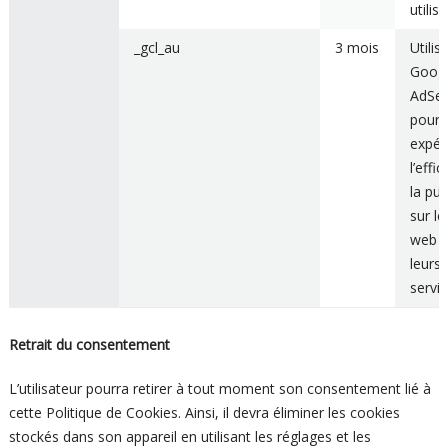
utilis
_gcl_au
3 mois
Utilis
Goog
AdSe
pour
expér
l’effi
la pub
sur le
web ut
leurs
servic
Retrait du consentement
L’utilisateur pourra retirer à tout moment son consentement lié à
cette Politique de Cookies. Ainsi, il devra éliminer les cookies
stockés dans son appareil en utilisant les réglages et les