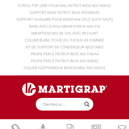
ÉCROU TOP GRIP POUR RAIL FIXTRUT INOX AISI 304/A2
SUPPORT BASE FIXTRUT INOX AISI304/A2
SUPPORT AUXILIARE POUR MONTAGE SPLIT (EASY SPLIT)
BASE AVEC ÉCROU M8+M10 INOX AISI 316
AMORTISSEURS DE SOL AVEC RESSORT
COLLIER BLANC POUR LES TUYAUX DE FUMMÉE
KIT DE SUPPORT DE CONDENSEUR AJUSTABLE
PROFIL PERCÉ FIXTRUT INOX AISI 316/A4
PROFIL PERCÉ FIXTRUT INOX AISI 304/A2
COLLIER ISOPHONIQUE INOXYDABLE AISI 304/A2