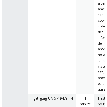
aider 
améli
site. 
cooki
collec
des
infor
de ma
anon
nota
le no
visite
site, 
prove
et le
qu’ils 
_gat_gtag_UA_57194794_4
1
Il est 
minute
pour l