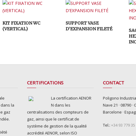
KIT FIXATION WC
SUPPORT VASE
(VERTICAL)
D’EXPANSION FILETÉ
SAC
HE
IN
CERTIFICATIONS
CONTACT
ale
La certification AENOR
Poligono Industria
e dans la
N dans les
Nave 21 · 08790 · 
de gaz
centralisations des compteurs de
Barcelone · Espa
ondée.
gaz, ainsi que le certificat de
Tel.:
+34 93 779 35
système de gestion de la qualité
iété
accrédité AENOR, selon ISO