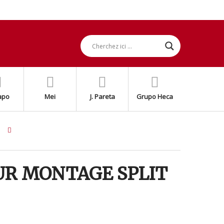
apo
Mei
J. Pareta
Grupo Heca
UR MONTAGE SPLIT