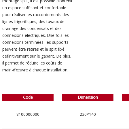
montage split, il est possible d’obtenir
un espace suffisant et confortable
pour réaliser les raccordements des
lignes frigorifiques, des tuyaux de
drainage des condensats et des
connexions électriques. Une fois les
connexions terminées, les supports
peuvent être retirés et le split fixé
définitivement sur le gabarit. De plus,
il permet de réduire les coûts de
main-d’œuvre à chaque installation.
Code
Dimension
8100000000
230×140