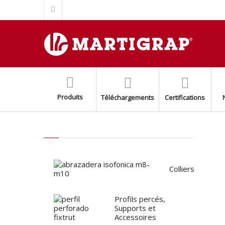
ÉCROU TOP GRIP POUR RAIL FIXTRUT INOX AISI 304/A2
SUPPORT BASE FIXTRUT INOX AISI304/A2
SUPPORT AUXILIARE POUR MONTAGE SPLIT (EASY SPLIT)
BASE AVEC ÉCROU M8+M10 INOX AISI 316
AMORTISSEURS DE SOL AVEC RESSORT
COLLIER BLANC POUR LES TUYAUX DE FUMMÉE
Produits
Téléchargements
Certifications
KIT DE SUPPORT DE CONDENSEUR AJUSTABLE
PROFIL PERCÉ FIXTRUT INOX AISI 316/A4
PROFIL PERCÉ FIXTRUT INOX AISI 304/A2
COLLIER ISOPHONIQUE INOXYDABLE AISI 304/A2
Colliers
Profils percés,
Supports et
Accessoires