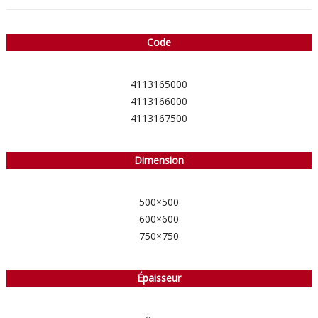
Code
4113165000
4113166000
4113167500
Dimension
500×500
600×600
750×750
Épaisseur