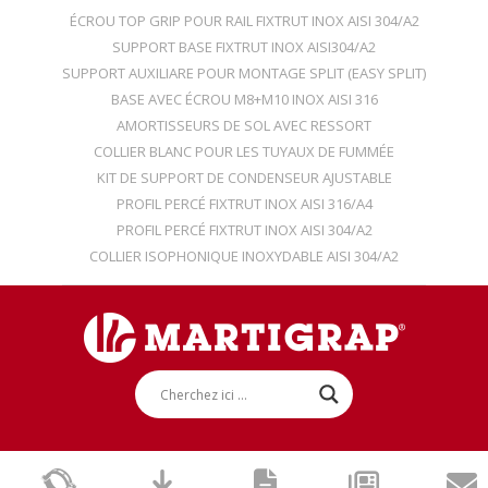
ÉCROU TOP GRIP POUR RAIL FIXTRUT INOX AISI 304/A2
SUPPORT BASE FIXTRUT INOX AISI304/A2
SUPPORT AUXILIARE POUR MONTAGE SPLIT (EASY SPLIT)
BASE AVEC ÉCROU M8+M10 INOX AISI 316
AMORTISSEURS DE SOL AVEC RESSORT
COLLIER BLANC POUR LES TUYAUX DE FUMMÉE
KIT DE SUPPORT DE CONDENSEUR AJUSTABLE
PROFIL PERCÉ FIXTRUT INOX AISI 316/A4
PROFIL PERCÉ FIXTRUT INOX AISI 304/A2
COLLIER ISOPHONIQUE INOXYDABLE AISI 304/A2