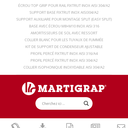
ÉCROU TOP GRIP POUR RAIL FIXTRUT INOX AISI 304/A2
SUPPORT BASE FIXTRUT INOX AISI304/A2
SUPPORT AUXILIARE POUR MONTAGE SPLIT (EASY SPLIT)
BASE AVEC ÉCROU M8+M10 INOX AISI 316
AMORTISSEURS DE SOL AVEC RESSORT
COLLIER BLANC POUR LES TUYAUX DE FUMMÉE
KIT DE SUPPORT DE CONDENSEUR AJUSTABLE
PROFIL PERCÉ FIXTRUT INOX AISI 316/A4
PROFIL PERCÉ FIXTRUT INOX AISI 304/A2
COLLIER ISOPHONIQUE INOXYDABLE AISI 304/A2