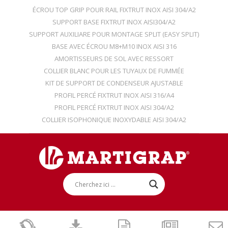
ÉCROU TOP GRIP POUR RAIL FIXTRUT INOX AISI 304/A2
SUPPORT BASE FIXTRUT INOX AISI304/A2
SUPPORT AUXILIARE POUR MONTAGE SPLIT (EASY SPLIT)
BASE AVEC ÉCROU M8+M10 INOX AISI 316
AMORTISSEURS DE SOL AVEC RESSORT
COLLIER BLANC POUR LES TUYAUX DE FUMMÉE
KIT DE SUPPORT DE CONDENSEUR AJUSTABLE
PROFIL PERCÉ FIXTRUT INOX AISI 316/A4
PROFIL PERCÉ FIXTRUT INOX AISI 304/A2
COLLIER ISOPHONIQUE INOXYDABLE AISI 304/A2