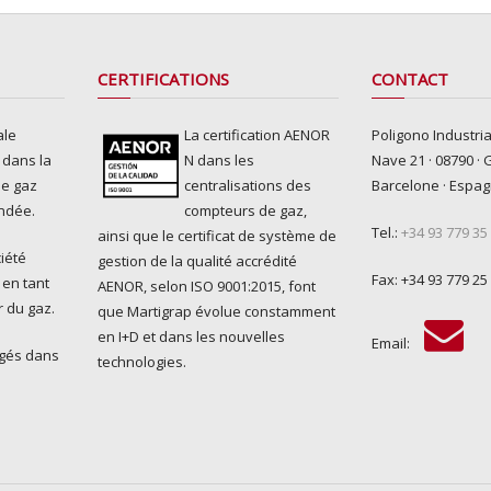
CERTIFICATIONS
CONTACT
ale
La certification AENOR
Poligono Industria
e dans la
N dans les
Nave 21 · 08790 · 
de gaz
centralisations des
Barcelone · Espa
ondée.
compteurs de gaz,
Tel.:
+34 93 779 35
ainsi que le certificat de système de
iété
gestion de la qualité accrédité
Fax: +34 93 779 25
 en tant
AENOR, selon ISO 9001:2015, font
r du gaz.
que Martigrap évolue constamment
en I+D et dans les nouvelles
Email:
gagés dans
technologies.