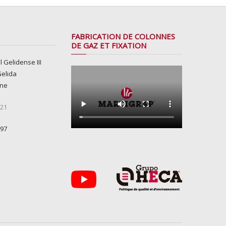
FABRICATION DE COLONNES
DE GAZ ET FIXATION
l Gelidense III
Gelida
gne
 21
 97