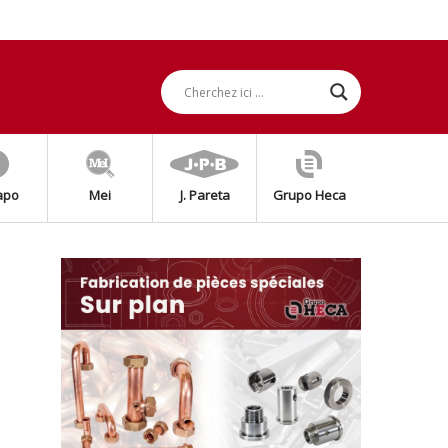
apo
Mei
J. Pareta
Grupo Heca