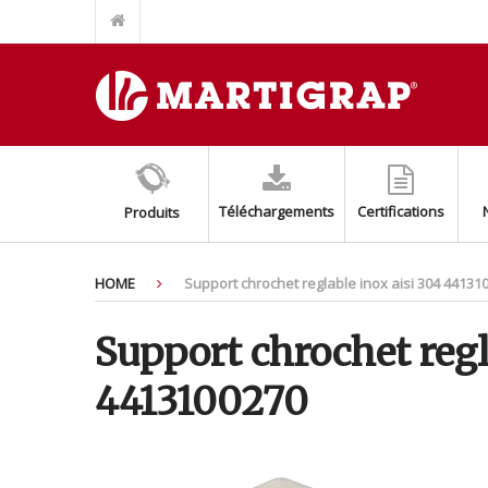
ÉCROU TOP GRIP POUR RAIL FIXTRUT INOX AISI 304/A2
SUPPORT BASE FIXTRUT INOX AISI304/A2
SUPPORT AUXILIARE POUR MONTAGE SPLIT (EASY SPLIT)
BASE AVEC ÉCROU M8+M10 INOX AISI 316
AMORTISSEURS DE SOL AVEC RESSORT
COLLIER BLANC POUR LES TUYAUX DE FUMMÉE
Téléchargements
Certifications
Produits
KIT DE SUPPORT DE CONDENSEUR AJUSTABLE
PROFIL PERCÉ FIXTRUT INOX AISI 316/A4
PROFIL PERCÉ FIXTRUT INOX AISI 304/A2
HOME
Support chrochet reglable inox aisi 304 44131
COLLIER ISOPHONIQUE INOXYDABLE AISI 304/A2
Support chrochet regl
4413100270