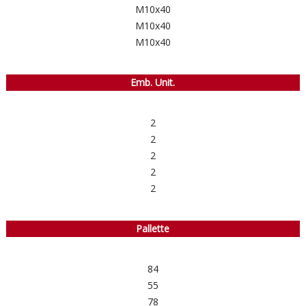
M10x40
M10x40
M10x40
Emb. Unit.
2
2
2
2
2
Pallette
84
55
78