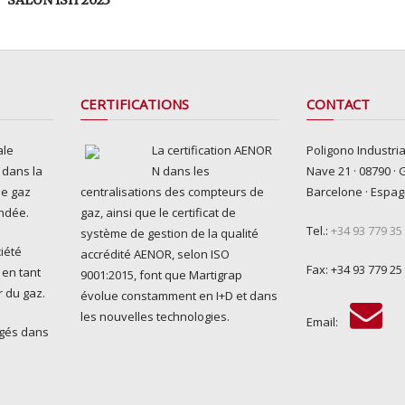
CERTIFICATIONS
CONTACT
ale
La certification AENOR
Poligono Industria
e dans la
N dans les
Nave 21 · 08790 · 
de gaz
centralisations des compteurs de
Barcelone · Espa
ondée.
gaz, ainsi que le certificat de
Tel.:
+34 93 779 35
système de gestion de la qualité
iété
accrédité AENOR, selon ISO
Fax: +34 93 779 25
 en tant
9001:2015, font que Martigrap
r du gaz.
évolue constamment en I+D et dans
les nouvelles technologies.
Email:
gagés dans