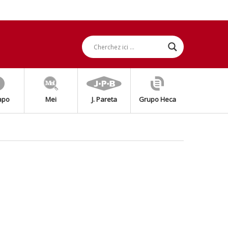
apo
Mei
J. Pareta
Grupo Heca