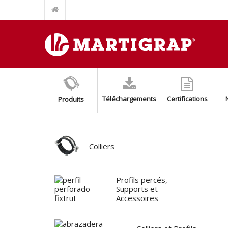
ÉCROU TOP GRIP POUR RAIL FIXTRUT INOX AISI 304/A2
SUPPORT BASE FIXTRUT INOX AISI304/A2
SUPPORT AUXILIARE POUR MONTAGE SPLIT (EASY SPLIT)
BASE AVEC ÉCROU M8+M10 INOX AISI 316
AMORTISSEURS DE SOL AVEC RESSORT
COLLIER BLANC POUR LES TUYAUX DE FUMMÉE
Téléchargements
Certifications
Produits
KIT DE SUPPORT DE CONDENSEUR AJUSTABLE
PROFIL PERCÉ FIXTRUT INOX AISI 316/A4
PROFIL PERCÉ FIXTRUT INOX AISI 304/A2
COLLIER ISOPHONIQUE INOXYDABLE AISI 304/A2
Colliers
Profils percés,
Supports et
Accessoires