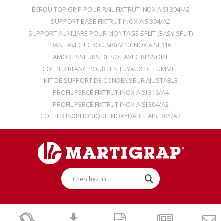
ÉCROU TOP GRIP POUR RAIL FIXTRUT INOX AISI 304/A2
SUPPORT BASE FIXTRUT INOX AISI304/A2
SUPPORT AUXILIARE POUR MONTAGE SPLIT (EASY SPLIT)
BASE AVEC ÉCROU M8+M10 INOX AISI 316
AMORTISSEURS DE SOL AVEC RESSORT
COLLIER BLANC POUR LES TUYAUX DE FUMMÉE
KIT DE SUPPORT DE CONDENSEUR AJUSTABLE
PROFIL PERCÉ FIXTRUT INOX AISI 316/A4
PROFIL PERCÉ FIXTRUT INOX AISI 304/A2
COLLIER ISOPHONIQUE INOXYDABLE AISI 304/A2