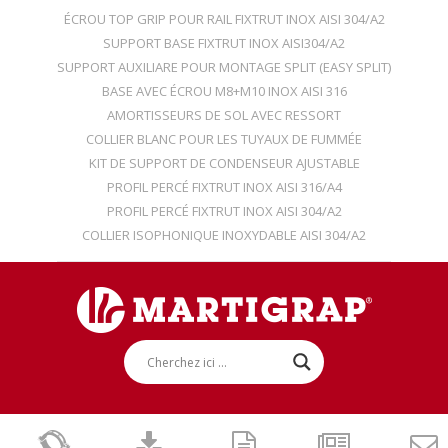
ÉCROU TOP GRIP POUR RAIL FIXTRUT INOX AISI 304/A2
SUPPORT BASE FIXTRUT INOX AISI304/A2
SUPPORT AUXILIARE POUR MONTAGE SPLIT (EASY SPLIT)
BASE AVEC ÉCROU M8+M10 INOX AISI 316
AMORTISSEURS DE SOL AVEC RESSORT
COLLIER BLANC POUR LES TUYAUX DE FUMMÉE
KIT DE SUPPORT DE CONDENSEUR AJUSTABLE
PROFIL PERCÉ FIXTRUT INOX AISI 316/A4
PROFIL PERCÉ FIXTRUT INOX AISI 304/A2
COLLIER ISOPHONIQUE INOXYDABLE AISI 304/A2