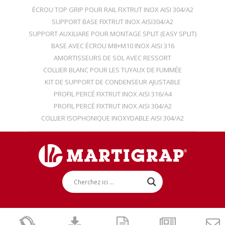
ÉCROU TOP GRIP POUR RAIL FIXTRUT INOX AISI 304/A2
SUPPORT BASE FIXTRUT INOX AISI304/A2
SUPPORT AUXILIARE POUR MONTAGE SPLIT (EASY SPLIT)
BASE AVEC ÉCROU M8+M10 INOX AISI 316
AMORTISSEURS DE SOL AVEC RESSORT
COLLIER BLANC POUR LES TUYAUX DE FUMMÉE
KIT DE SUPPORT DE CONDENSEUR AJUSTABLE
PROFIL PERCÉ FIXTRUT INOX AISI 316/A4
PROFIL PERCÉ FIXTRUT INOX AISI 304/A2
COLLIER ISOPHONIQUE INOXYDABLE AISI 304/A2