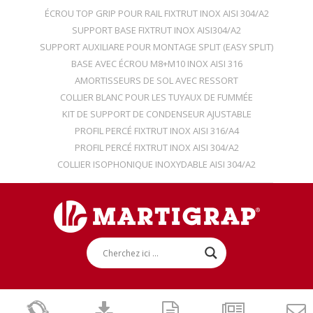
ÉCROU TOP GRIP POUR RAIL FIXTRUT INOX AISI 304/A2
SUPPORT BASE FIXTRUT INOX AISI304/A2
SUPPORT AUXILIARE POUR MONTAGE SPLIT (EASY SPLIT)
BASE AVEC ÉCROU M8+M10 INOX AISI 316
AMORTISSEURS DE SOL AVEC RESSORT
COLLIER BLANC POUR LES TUYAUX DE FUMMÉE
KIT DE SUPPORT DE CONDENSEUR AJUSTABLE
PROFIL PERCÉ FIXTRUT INOX AISI 316/A4
PROFIL PERCÉ FIXTRUT INOX AISI 304/A2
COLLIER ISOPHONIQUE INOXYDABLE AISI 304/A2