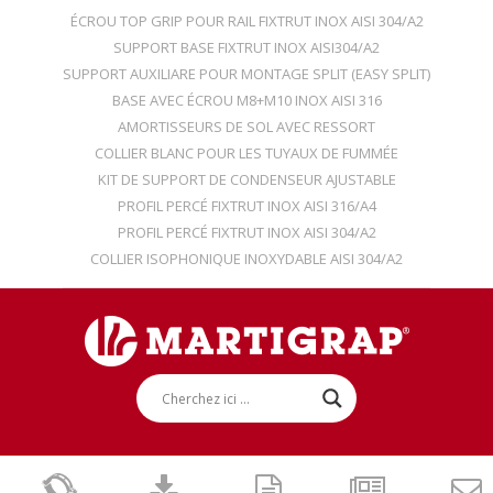
ÉCROU TOP GRIP POUR RAIL FIXTRUT INOX AISI 304/A2
SUPPORT BASE FIXTRUT INOX AISI304/A2
SUPPORT AUXILIARE POUR MONTAGE SPLIT (EASY SPLIT)
BASE AVEC ÉCROU M8+M10 INOX AISI 316
AMORTISSEURS DE SOL AVEC RESSORT
COLLIER BLANC POUR LES TUYAUX DE FUMMÉE
KIT DE SUPPORT DE CONDENSEUR AJUSTABLE
PROFIL PERCÉ FIXTRUT INOX AISI 316/A4
PROFIL PERCÉ FIXTRUT INOX AISI 304/A2
COLLIER ISOPHONIQUE INOXYDABLE AISI 304/A2