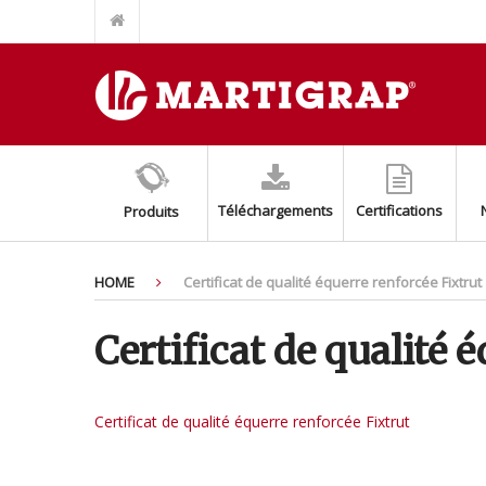
ÉCROU TOP GRIP POUR RAIL FIXTRUT INOX AISI 304/A2
SUPPORT BASE FIXTRUT INOX AISI304/A2
SUPPORT AUXILIARE POUR MONTAGE SPLIT (EASY SPLIT)
BASE AVEC ÉCROU M8+M10 INOX AISI 316
AMORTISSEURS DE SOL AVEC RESSORT
COLLIER BLANC POUR LES TUYAUX DE FUMMÉE
Téléchargements
Certifications
Produits
KIT DE SUPPORT DE CONDENSEUR AJUSTABLE
PROFIL PERCÉ FIXTRUT INOX AISI 316/A4
PROFIL PERCÉ FIXTRUT INOX AISI 304/A2
HOME
Certificat de qualité équerre renforcée Fixtrut
COLLIER ISOPHONIQUE INOXYDABLE AISI 304/A2
Certificat de qualité 
Certificat de qualité équerre renforcée Fixtrut