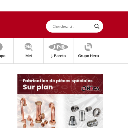
apo
Mei
J. Pareta
Grupo Heca