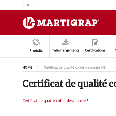
ÉCROU TOP GRIP POUR RAIL FIXTRUT INOX AISI 304/A2
SUPPORT BASE FIXTRUT INOX AISI304/A2
SUPPORT AUXILIARE POUR MONTAGE SPLIT (EASY SPLIT)
BASE AVEC ÉCROU M8+M10 INOX AISI 316
AMORTISSEURS DE SOL AVEC RESSORT
COLLIER BLANC POUR LES TUYAUX DE FUMMÉE
Téléchargements
Certifications
Produits
KIT DE SUPPORT DE CONDENSEUR AJUSTABLE
PROFIL PERCÉ FIXTRUT INOX AISI 316/A4
PROFIL PERCÉ FIXTRUT INOX AISI 304/A2
HOME
Certificat de qualité collier descente M8
COLLIER ISOPHONIQUE INOXYDABLE AISI 304/A2
Certificat de qualité 
Certificat de qualité collier descente M8