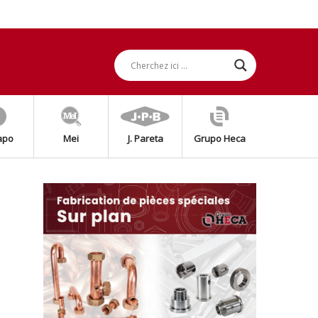
apo
Mei
J. Pareta
Grupo Heca