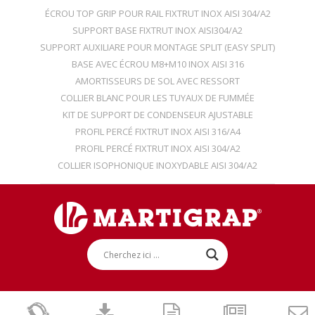
ÉCROU TOP GRIP POUR RAIL FIXTRUT INOX AISI 304/A2
SUPPORT BASE FIXTRUT INOX AISI304/A2
SUPPORT AUXILIARE POUR MONTAGE SPLIT (EASY SPLIT)
BASE AVEC ÉCROU M8+M10 INOX AISI 316
AMORTISSEURS DE SOL AVEC RESSORT
COLLIER BLANC POUR LES TUYAUX DE FUMMÉE
KIT DE SUPPORT DE CONDENSEUR AJUSTABLE
PROFIL PERCÉ FIXTRUT INOX AISI 316/A4
PROFIL PERCÉ FIXTRUT INOX AISI 304/A2
COLLIER ISOPHONIQUE INOXYDABLE AISI 304/A2