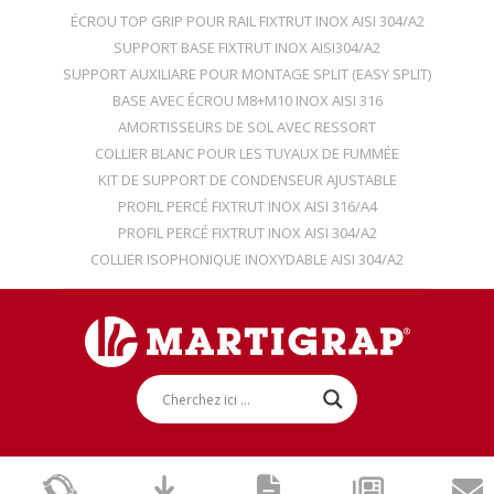
ÉCROU TOP GRIP POUR RAIL FIXTRUT INOX AISI 304/A2
SUPPORT BASE FIXTRUT INOX AISI304/A2
SUPPORT AUXILIARE POUR MONTAGE SPLIT (EASY SPLIT)
BASE AVEC ÉCROU M8+M10 INOX AISI 316
AMORTISSEURS DE SOL AVEC RESSORT
COLLIER BLANC POUR LES TUYAUX DE FUMMÉE
KIT DE SUPPORT DE CONDENSEUR AJUSTABLE
PROFIL PERCÉ FIXTRUT INOX AISI 316/A4
PROFIL PERCÉ FIXTRUT INOX AISI 304/A2
COLLIER ISOPHONIQUE INOXYDABLE AISI 304/A2