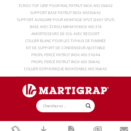
ÉCROU TOP GRIP POUR RAIL FIXTRUT INOX AISI 304/A2
SUPPORT BASE FIXTRUT INOX AISI304/A2
SUPPORT AUXILIARE POUR MONTAGE SPLIT (EASY SPLIT)
BASE AVEC ÉCROU M8+M10 INOX AISI 316
AMORTISSEURS DE SOL AVEC RESSORT
COLLIER BLANC POUR LES TUYAUX DE FUMMÉE
KIT DE SUPPORT DE CONDENSEUR AJUSTABLE
PROFIL PERCÉ FIXTRUT INOX AISI 316/A4
PROFIL PERCÉ FIXTRUT INOX AISI 304/A2
COLLIER ISOPHONIQUE INOXYDABLE AISI 304/A2