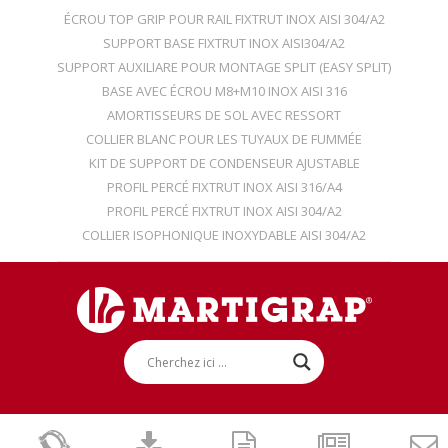
ÉCROU TOP GRIP POUR RAIL FIXTRUT INOX AISI 304/A2
SUPPORT BASE FIXTRUT INOX AISI304/A2
SUPPORT AUXILIARE POUR MONTAGE SPLIT (EASY SPLIT)
BASE AVEC ÉCROU M8+M10 INOX AISI 316
AMORTISSEURS DE SOL AVEC RESSORT
COLLIER BLANC POUR LES TUYAUX DE FUMMÉE
KIT DE SUPPORT DE CONDENSEUR AJUSTABLE
PROFIL PERCÉ FIXTRUT INOX AISI 316/A4
PROFIL PERCÉ FIXTRUT INOX AISI 304/A2
COLLIER ISOPHONIQUE INOXYDABLE AISI 304/A2