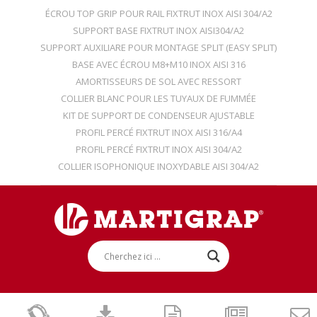
ÉCROU TOP GRIP POUR RAIL FIXTRUT INOX AISI 304/A2
SUPPORT BASE FIXTRUT INOX AISI304/A2
SUPPORT AUXILIARE POUR MONTAGE SPLIT (EASY SPLIT)
BASE AVEC ÉCROU M8+M10 INOX AISI 316
AMORTISSEURS DE SOL AVEC RESSORT
COLLIER BLANC POUR LES TUYAUX DE FUMMÉE
KIT DE SUPPORT DE CONDENSEUR AJUSTABLE
PROFIL PERCÉ FIXTRUT INOX AISI 316/A4
PROFIL PERCÉ FIXTRUT INOX AISI 304/A2
COLLIER ISOPHONIQUE INOXYDABLE AISI 304/A2