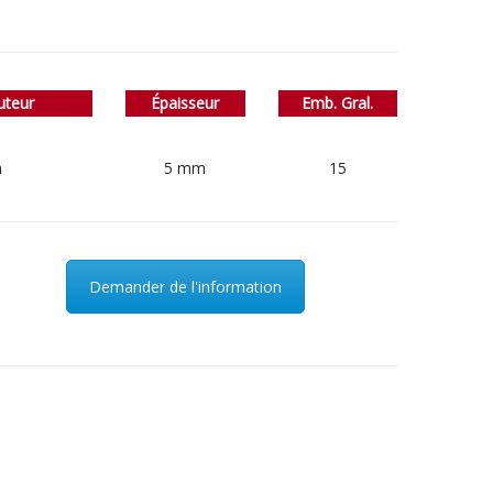
uteur
Épaisseur
Emb. Gral.
m
5 mm
15
Demander de l'information