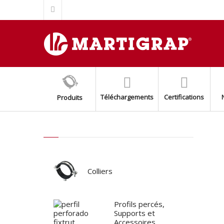
ÉCROU TOP GRIP POUR RAIL FIXTRUT INOX AISI 304/A2
SUPPORT BASE FIXTRUT INOX AISI304/A2
SUPPORT AUXILIARE POUR MONTAGE SPLIT (EASY SPLIT)
BASE AVEC ÉCROU M8+M10 INOX AISI 316
AMORTISSEURS DE SOL AVEC RESSORT
COLLIER BLANC POUR LES TUYAUX DE FUMMÉE
Téléchargements
Certifications
Produits
KIT DE SUPPORT DE CONDENSEUR AJUSTABLE
PROFIL PERCÉ FIXTRUT INOX AISI 316/A4
PROFIL PERCÉ FIXTRUT INOX AISI 304/A2
COLLIER ISOPHONIQUE INOXYDABLE AISI 304/A2
Colliers
Profils percés,
Supports et
Accessoires