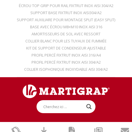
ÉCROU TOP GRIP POUR RAIL FIXTRUT INOX AISI 304/A2
SUPPORT BASE FIXTRUT INOX AISI304/A2
SUPPORT AUXILIARE POUR MONTAGE SPLIT (EASY SPLIT)
BASE AVEC ÉCROU M8+M10 INOX AISI 316
AMORTISSEURS DE SOL AVEC RESSORT
COLLIER BLANC POUR LES TUYAUX DE FUMMÉE
KIT DE SUPPORT DE CONDENSEUR AJUSTABLE
PROFIL PERCÉ FIXTRUT INOX AISI 316/A4
PROFIL PERCÉ FIXTRUT INOX AISI 304/A2
COLLIER ISOPHONIQUE INOXYDABLE AISI 304/A2