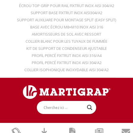
ÉCROU TOP GRIP POUR RAIL FIXTRUT INOX AISI 304/A2
SUPPORT BASE FIXTRUT INOX AISI304/A2
SUPPORT AUXILIARE POUR MONTAGE SPLIT (EASY SPLIT)
BASE AVEC ÉCROU M8+M10 INOX AISI 316
AMORTISSEURS DE SOL AVEC RESSORT
COLLIER BLANC POUR LES TUYAUX DE FUMMÉE
KIT DE SUPPORT DE CONDENSEUR AJUSTABLE
PROFIL PERCÉ FIXTRUT INOX AISI 316/A4
PROFIL PERCÉ FIXTRUT INOX AISI 304/A2
COLLIER ISOPHONIQUE INOXYDABLE AISI 304/A2