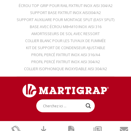
ÉCROU TOP GRIP POUR RAIL FIXTRUT INOX AISI 304/A2
SUPPORT BASE FIXTRUT INOX AISI304/A2
SUPPORT AUXILIARE POUR MONTAGE SPLIT (EASY SPLIT)
BASE AVEC ÉCROU M8+M10 INOX AISI 316
AMORTISSEURS DE SOL AVEC RESSORT
COLLIER BLANC POUR LES TUYAUX DE FUMMÉE
KIT DE SUPPORT DE CONDENSEUR AJUSTABLE
PROFIL PERCÉ FIXTRUT INOX AISI 316/A4
PROFIL PERCÉ FIXTRUT INOX AISI 304/A2
COLLIER ISOPHONIQUE INOXYDABLE AISI 304/A2