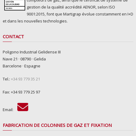
compteurs de gaz, ainsi que le certificat de système de
gestion de la qualité accrédité AENOR, selon ISO
9001:2015, font que Martigrap évolue constamment en I+D
et dans les nouvelles technologies.
CONTACT
Poligono Industrial Gelidense III
Nave 21 · 08790 · Gelida
Barcelone · Espagne
Tel.:
+34 93 779 35 21
Fax: +34 93 779 25 97
Email:
FABRICATION DE COLONNES DE GAZ ET FIXATION