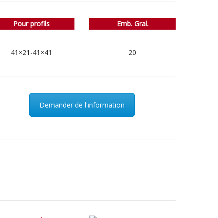
Pour profils
Emb. Gral.
41×21-41×41
20
Demander de l'information