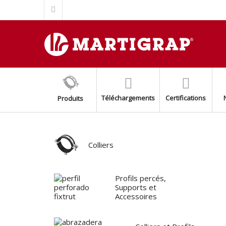
ÉCROU TOP GRIP POUR RAIL FIXTRUT INOX AISI 304/A2
SUPPORT BASE FIXTRUT INOX AISI304/A2
SUPPORT AUXILIARE POUR MONTAGE SPLIT (EASY SPLIT)
BASE AVEC ÉCROU M8+M10 INOX AISI 316
AMORTISSEURS DE SOL AVEC RESSORT
COLLIER BLANC POUR LES TUYAUX DE FUMMÉE
Téléchargements
Certifications
Produits
KIT DE SUPPORT DE CONDENSEUR AJUSTABLE
PROFIL PERCÉ FIXTRUT INOX AISI 316/A4
PROFIL PERCÉ FIXTRUT INOX AISI 304/A2
COLLIER ISOPHONIQUE INOXYDABLE AISI 304/A2
Colliers
Profils percés,
Supports et
Accessoires