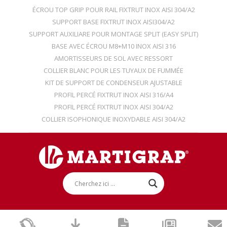
ÉCROU TOP GRIP POUR RAIL FIXTRUT INOX AISI 304/A2
SUPPORT BASE FIXTRUT INOX AISI304/A2
SUPPORT AUXILIARE POUR MONTAGE SPLIT (EASY SPLIT)
BASE AVEC ÉCROU M8+M10 INOX AISI 316
AMORTISSEURS DE SOL AVEC RESSORT
COLLIER BLANC POUR LES TUYAUX DE FUMMÉE
KIT DE SUPPORT DE CONDENSEUR AJUSTABLE
PROFIL PERCÉ FIXTRUT INOX AISI 316/A4
PROFIL PERCÉ FIXTRUT INOX AISI 304/A2
COLLIER ISOPHONIQUE INOXYDABLE AISI 304/A2