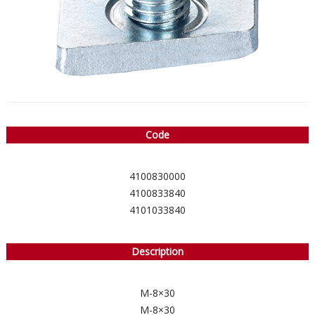
Code
4100830000
4100833840
4101033840
Description
M-8×30
M-8×30