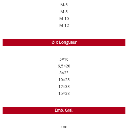
M-6
M-8
M-10
M-12
Ø x Longueur
5×16
6,5×20
8×23
10×28
12×33
15×38
Emb. Gral.
100