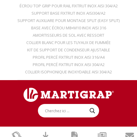
ÉCROU TOP GRIP POUR RAIL FIXTRUT INOX AISI 304/A2
SUPPORT BASE FIXTRUT INOX AISI304/A2
SUPPORT AUXILIARE POUR MONTAGE SPLIT (EASY SPLIT)
BASE AVEC ÉCROU M8+M10 INOX AISI 316
AMORTISSEURS DE SOL AVEC RESSORT
COLLIER BLANC POUR LES TUYAUX DE FUMMÉE
KIT DE SUPPORT DE CONDENSEUR AJUSTABLE
PROFIL PERCÉ FIXTRUT INOX AISI 316/A4
PROFIL PERCÉ FIXTRUT INOX AISI 304/A2
COLLIER ISOPHONIQUE INOXYDABLE AISI 304/A2