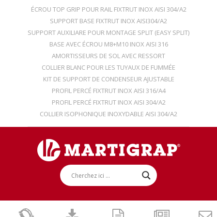
ÉCROU TOP GRIP POUR RAIL FIXTRUT INOX AISI 304/A2
SUPPORT BASE FIXTRUT INOX AISI304/A2
SUPPORT AUXILIARE POUR MONTAGE SPLIT (EASY SPLIT)
BASE AVEC ÉCROU M8+M10 INOX AISI 316
AMORTISSEURS DE SOL AVEC RESSORT
COLLIER BLANC POUR LES TUYAUX DE FUMMÉE
KIT DE SUPPORT DE CONDENSEUR AJUSTABLE
PROFIL PERCÉ FIXTRUT INOX AISI 316/A4
PROFIL PERCÉ FIXTRUT INOX AISI 304/A2
COLLIER ISOPHONIQUE INOXYDABLE AISI 304/A2